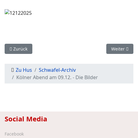
Vorheriger Beitrag: Kölner Abend am 09.12. - Die Einladung
Nächster Bei
Zurück
Weiter
Zu Hus
Schwafel-Archiv
Kölner Abend am 09.12. - Die Bilder
Social Media
Facebook