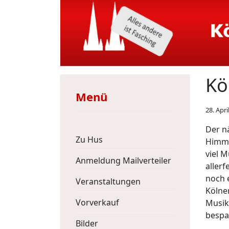
Kö
Menü
28. Apri
Der n
Zu Hus
Himme
viel 
Anmeldung Mailverteiler
allerf
noch 
Veranstaltungen
Kölne
Vorverkauf
Musik 
bespa
Bilder