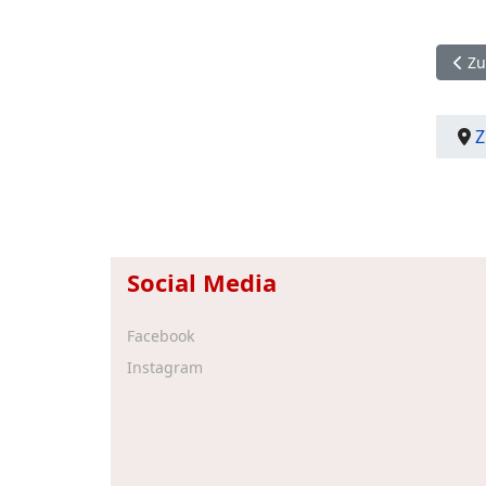
Vorh
Zu
Z
Social Media
Facebook
Instagram