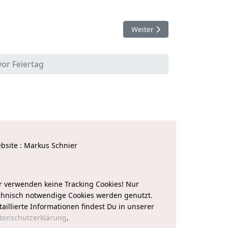
Nächster Beitrag: Kölner Ab
Weiter
vor Feiertag
bsite : Markus Schnier
r verwenden keine Tracking Cookies! Nur
chnisch notwendige Cookies werden genutzt.
taillierte Informationen findest Du in unserer
tenschutzerklärung
.