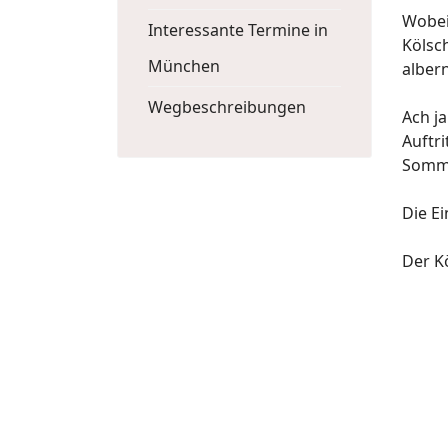
Wobei
Interessante Termine in
Kölsc
München
alber
Wegbeschreibungen
Ach ja
Auftr
Somme
Die Ei
Der Kö