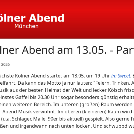
lner Abend am 13.05. - Par
l 2026
ächste Kölner Abend startet am 13.05. um 19 Uhr
im Sweet
.
lfahrt. Da kann das Motto ja nur lauten: "Feiern. Trinken.
Musik aus der besten Heimat der Welt und lecker Kölsch fris
einstes Gaffel bis 20.30 Uhr sogar besonders günstig erhalt
einen weiteren Bereich. Im unteren (großen) Raum werden d
r Abend Musik verwöhnt. Im oberen (kleineren) Raum wird
(u.a. Schlager, Malle, 90er bis aktuell) gespielt. Also gern
ßen und irgendwann nach unten locken. Und schwuppdiwup